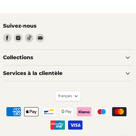
Suivez-nous
Trouvez-
Trouvez-
Trouvez-
Trouvez-
nous
nous
nous
nous
sur
sur
sur
sur
Facebook
Instagram
Tiktok
Email
Collections
Services à la clientèle
Langue
français