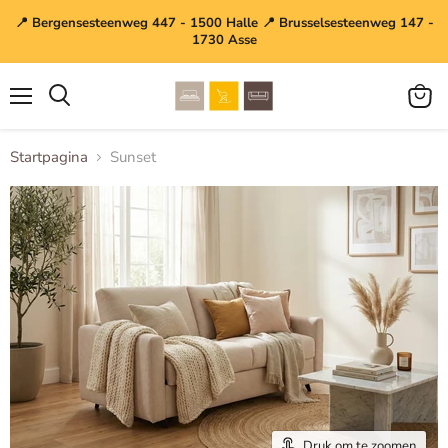
📍 Bergensesteenweg 447 - 1500 Halle 📍 Brusselsesteenweg 147 -
1730 Asse
Menu
Winke
bekijk
Startpagina
Sunset
Druk om te zoomen