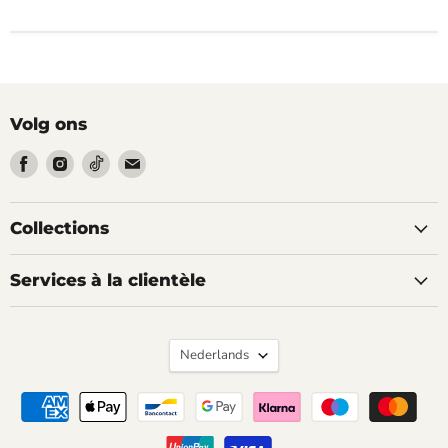
Volg ons
Vind
Vind
Vind
Vind
ons
ons
ons
ons
op
op
op
op
Facebook
Instagram
Tiktok
Email
Collections
Services à la clientèle
Taal
Nederlands